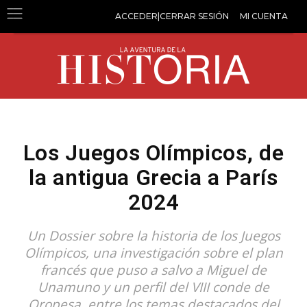
ACCEDER|CERRAR SESIÓN
MI CUENTA
Los Juegos Olímpicos, de
la antigua Grecia a París
2024
Un Dossier sobre la historia de los Juegos
Olímpicos, una investigación sobre el plan
francés que puso a salvo a Miguel de
Unamuno y un perfil del VIII conde de
Oropesa, entre los temas destacados del