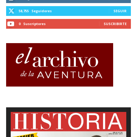
58,755
Seguidores
SEGUIR
0
Suscriptores
SUSCRIBIRTE