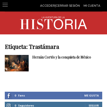
ACCEDER|CERRAR SESIÓN
MI CUENTA
Etiqueta: Trastámara
Hernán Cortés y la conquista de México
0
Fans
ME GUSTA
0
Seguidores
SEGUIR