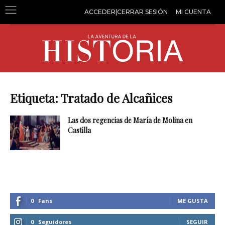
ACCEDER|CERRAR SESIÓN
MI CUENTA
Etiqueta: Tratado de Alcañices
Las dos regencias de María de Molina en
Castilla
0
Fans
ME GUSTA
0
Seguidores
SEGUIR