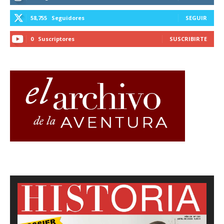
58,755
Seguidores
SEGUIR
0
Suscriptores
SUSCRIBIRTE