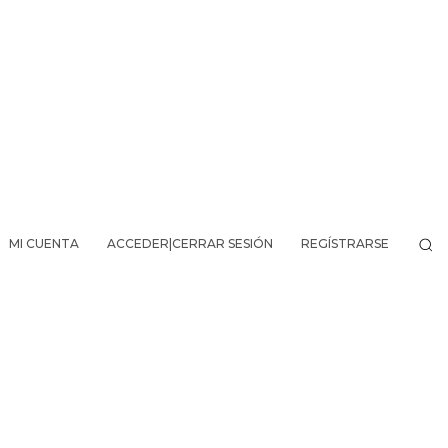
MI CUENTA
ACCEDER|CERRAR SESIÓN
REGÍSTRARSE
VO DE LA AVENTURA