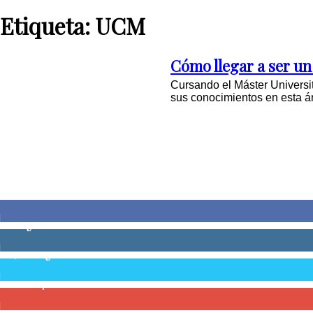
Etiqueta: UCM
Cómo llegar a ser un
Cursando el Máster Universi
sus conocimientos en esta ár
0
Fans
0
Seguidores
58,755
Seguidores
0
Suscriptores