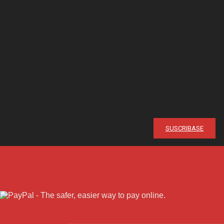
¡Ya en su quio
Suscríbase y reciba cada mes en su domicilio con más de un 25
SUSCRIBASE