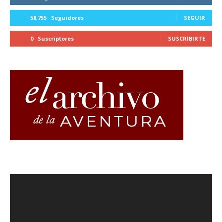
58,755
Seguidores
SEGUIR
0
Suscriptores
SUSCRIBIRTE