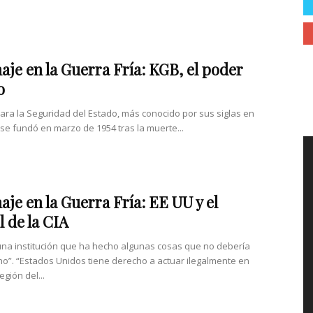
aje en la Guerra Fría: KGB, el poder
o
para la Seguridad del Estado, más conocido por sus siglas en
 se fundó en marzo de 1954 tras la muerte...
aje en la Guerra Fría: EE UU y el
l de la CIA
a institución que ha hecho algunas cosas que no debería
o”. “Estados Unidos tiene derecho a actuar ilegalmente en
egión del...