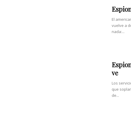
Espion
El america
vuelve a d
nada:...
Espion
ve
Los servic
que soplan
de...