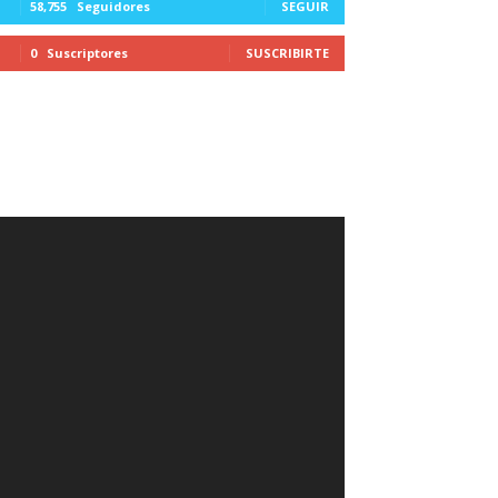
58,755
Seguidores
SEGUIR
0
Suscriptores
SUSCRIBIRTE