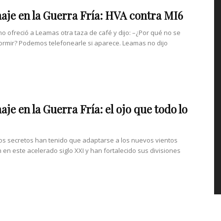
aje en la Guerra Fría: HVA contra MI6
no ofreció a Leamas otra taza de café y dijo: –¿Por qué no se
ormir? Podemos telefonearle si aparece. Leamas no dijo
aje en la Guerra Fría: el ojo que todo lo
ios secretos han tenido que adaptarse a los nuevos vientos
 en este acelerado siglo XXI y han fortalecido sus divisiones