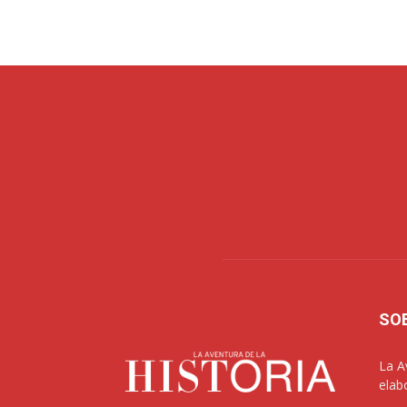
SO
La A
elab