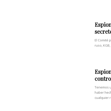
Espion
secret
El Comité 
ruso, KGB,
Espion
contro
Tenemos un
haber hech
cualquier r