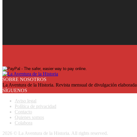
¡Ya en su quiosco!
Suscríbase y reciba cada mes en su domicilio con más de un 25% de
SUSCRIBASE
SOBRE NOSOTROS
La Aventura de la Historia. Revista mensual de divulgación elaborada 
SÍGUENOS
Aviso legal
Política de privacidad
Contacto
Quienes somos
Colabora
2026 © La Aventura de la Historia. All rights reserved.