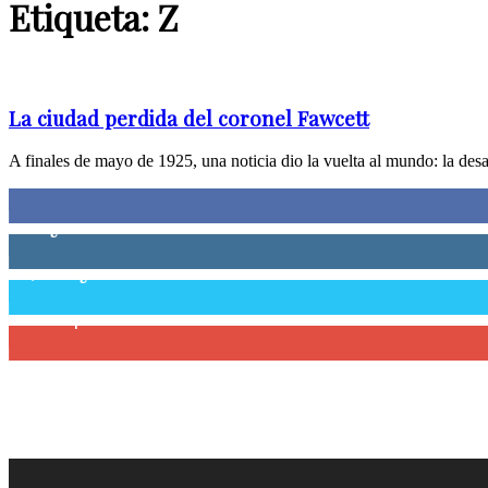
Etiqueta: Z
La ciudad perdida del coronel Fawcett
A finales de mayo de 1925, una noticia dio la vuelta al mundo: la desa
0
Fans
0
Seguidores
58,755
Seguidores
0
Suscriptores