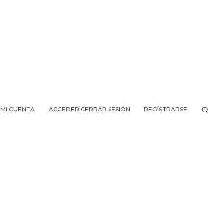
MI CUENTA
ACCEDER|CERRAR SESIÓN
REGÍSTRARSE
VO DE LA AVENTURA