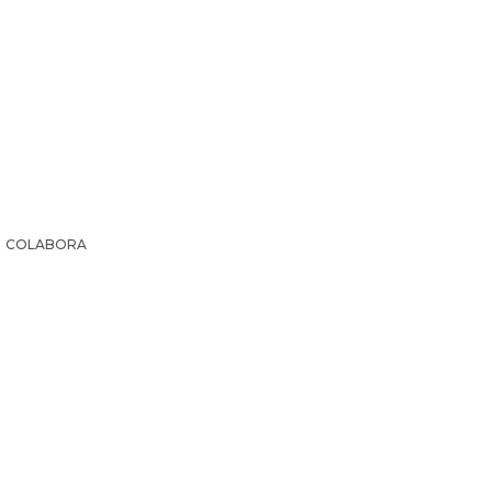
COLABORA
IR LA HISTORIA
SUSCRIPCIÓN PAPEL
EL ARCHI