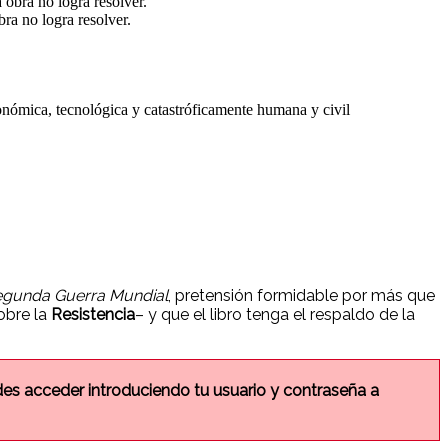
ra no logra resolver.
conómica, tecnológica y catastróficamente humana y civil
 Segunda Guerra Mundial
, pretensión formidable por más que
obre la
Resistencia
– y que el libro tenga el respaldo de la
edes acceder introduciendo tu usuario y contraseña a