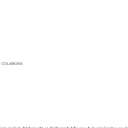
COLABORA
IR LA HISTORIA
SUSCRIPCIÓN PAPEL
EL ARCHI