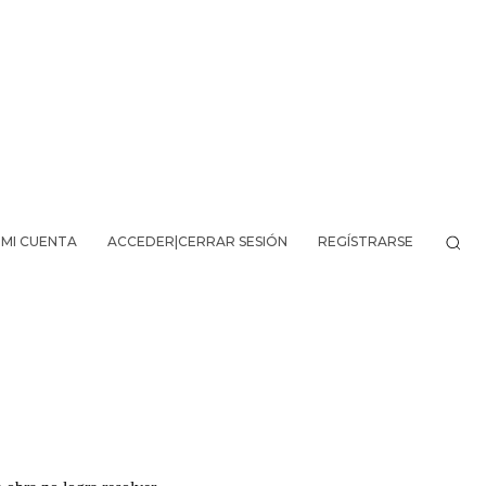
MI CUENTA
ACCEDER|CERRAR SESIÓN
REGÍSTRARSE
VO DE LA AVENTURA