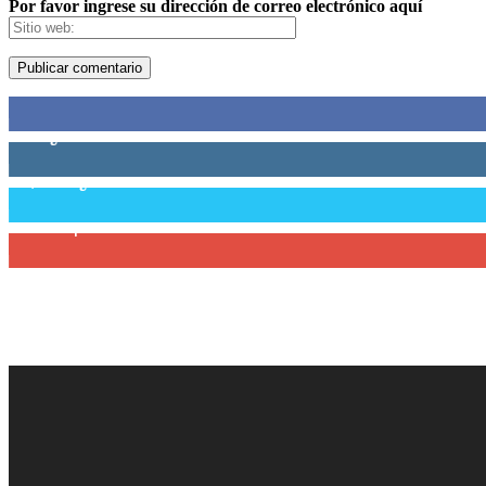
Por favor ingrese su dirección de correo electrónico aquí
0
Fans
0
Seguidores
58,755
Seguidores
0
Suscriptores