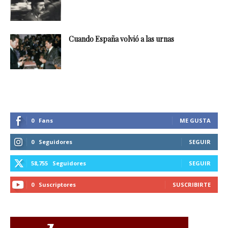
Cuando España volvió a las urnas
0
Fans
ME GUSTA
0
Seguidores
SEGUIR
58,755
Seguidores
SEGUIR
0
Suscriptores
SUSCRIBIRTE