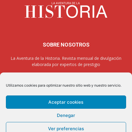
SOBRE NOSOTROS
La Aventura de la Historia. Revista mensual de divulgación
elaborada por expertos de prestigio
Utilizamos cookies para optimizar nuestro sitio web y nuestro servicio.
SÍGUENOS
Aceptar cookies
Denegar
Aviso legal
Política de privacidad
Contacto
Quienes somos
Ver preferencias