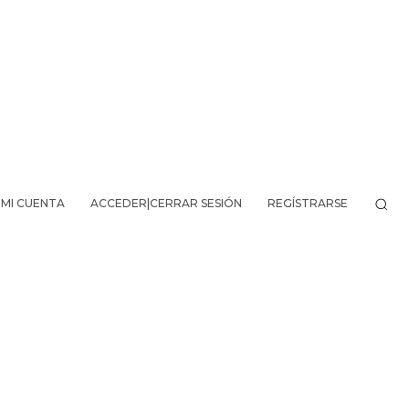
MI CUENTA
ACCEDER|CERRAR SESIÓN
REGÍSTRARSE
VO DE LA AVENTURA