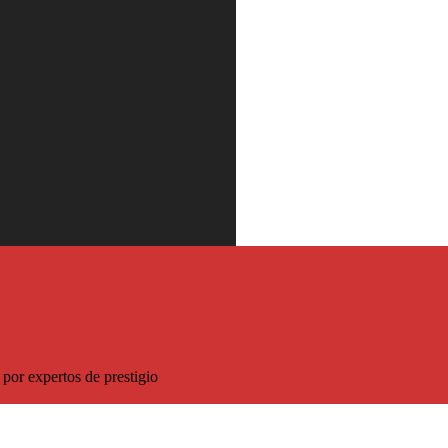
 descuento sobre el precio habitual
por expertos de prestigio