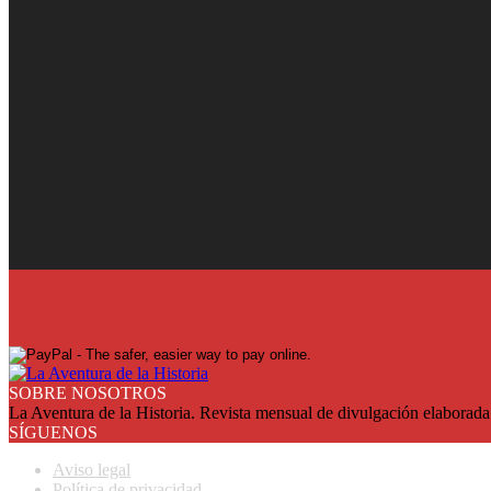
¡Ya en su quiosco!
Suscríbase y reciba cada mes en su domicilio con más de un 25% de
SUSCRIBASE
SOBRE NOSOTROS
La Aventura de la Historia. Revista mensual de divulgación elaborada 
SÍGUENOS
Aviso legal
Política de privacidad