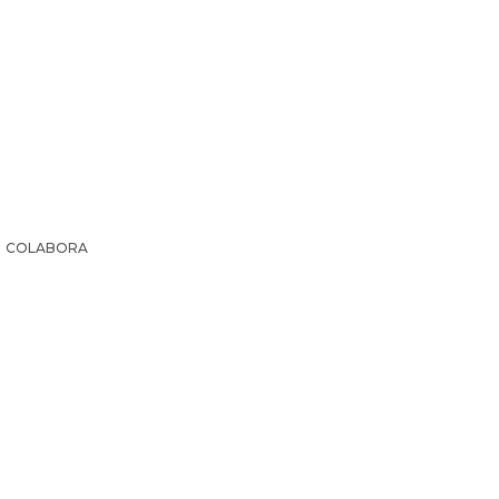
COLABORA
IR LA HISTORIA
SUSCRIPCIÓN PAPEL
EL ARCHI