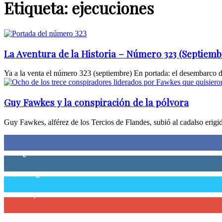
Etiqueta: ejecuciones
La Aventura de la Historia – Número 323 (Septiemb
Ya a la venta el número 323 (septiembre) En portada: el desembarco de
Guy Fawkes y la conspiración de la pólvora
Guy Fawkes, alférez de los Tercios de Flandes, subió al cadalso erigid
0
Fans
0
Seguidores
58,755
Seguidores
0
Suscriptores