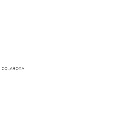
COLABORA
IR LA HISTORIA
SUSCRIPCIÓN PAPEL
EL ARCHI