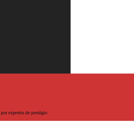
 descuento sobre el precio habitual
por expertos de prestigio