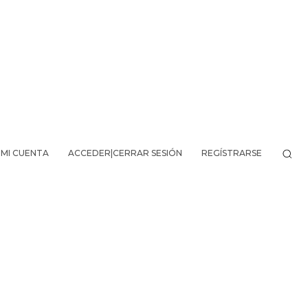
MI CUENTA
ACCEDER|CERRAR SESIÓN
REGÍSTRARSE
VO DE LA AVENTURA