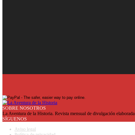
¡Ya en su quiosco!
Suscríbase y reciba cada mes en su domicilio con más de un 25% de
SUSCRIBASE
SOBRE NOSOTROS
La Aventura de la Historia. Revista mensual de divulgación elaborada 
SÍGUENOS
Aviso legal
Política de privacidad