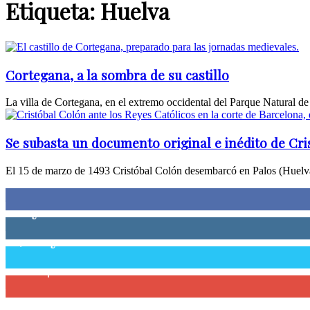
Etiqueta: Huelva
Cortegana, a la sombra de su castillo
La villa de Cortegana, en el extremo occidental del Parque Natural de 
Se subasta un documento original e inédito de Cri
El 15 de marzo de 1493 Cristóbal Colón desembarcó en Palos (Huelva).
0
Fans
0
Seguidores
58,755
Seguidores
0
Suscriptores