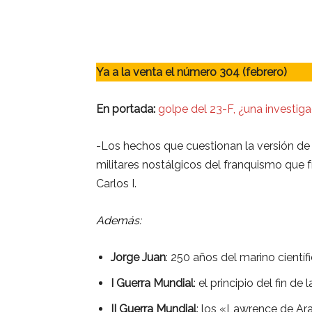
Ya a la venta el número 304 (febrero)
En portada:
golpe del 23-F, ¿una investi
-Los hechos que cuestionan la versión de
militares nostálgicos del franquismo que f
Carlos I.
Además:
Jorge Juan
: 250 años del marino científi
I
Guerra Mundial
: el principio del fin de 
II Guerra Mundial
: los «Lawrence de Ar