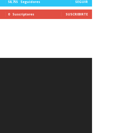
58,755
Seguidores
SEGUIR
0
Suscriptores
SUSCRIBIRTE