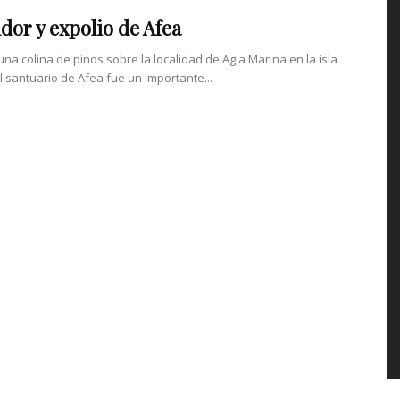
dor y expolio de Afea
una colina de pinos sobre la localidad de Agia Marina en la isla
l santuario de Afea fue un importante...