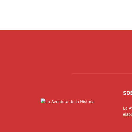
SO
La A
elab