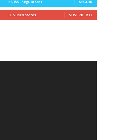
58,755
Seguidores
SEGUIR
0
Suscriptores
SUSCRIBIRTE