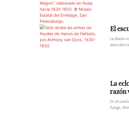
El esc
La Ilíada n
describe ta
La ecl
razón 
En el cant
fuego, Alcí