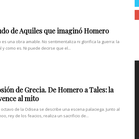
udo de Aquiles que imaginó Homero
o es una obra amable. No sentimentaliza ni glorifica la guerra: la
l y como es. Ni puede decirse que el...
osión de Grecia. De Homero a Tales: la
vence al mito
o octavo de la Odisea se describe una escena palaciega. Junto al
noo, rey de los feacios, realiza un sacrificio de...