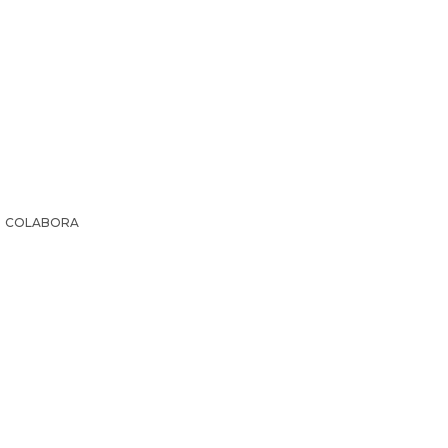
COLABORA
IR LA HISTORIA
SUSCRIPCIÓN PAPEL
EL ARCHI