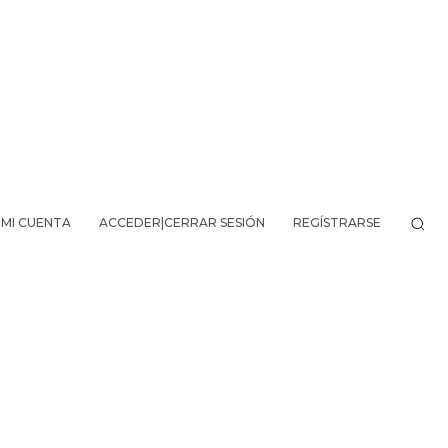
MI CUENTA
ACCEDER|CERRAR SESIÓN
REGÍSTRARSE
VO DE LA AVENTURA