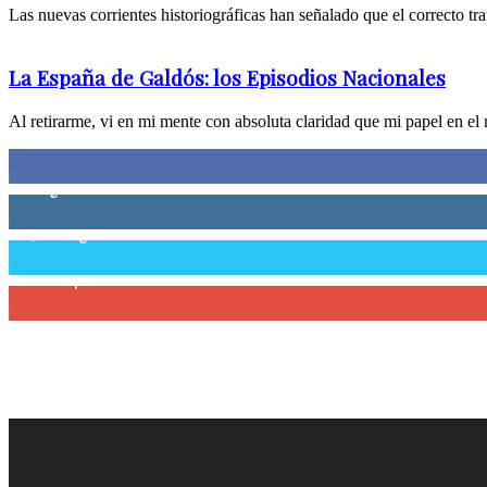
Las nuevas corrientes historiográficas han señalado que el correcto trat
La España de Galdós: los Episodios Nacionales
Al retirarme, vi en mi mente con absoluta claridad que mi papel en el
0
Fans
0
Seguidores
58,755
Seguidores
0
Suscriptores