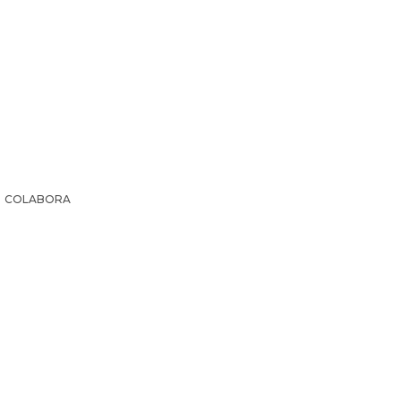
COLABORA
IR LA HISTORIA
SUSCRIPCIÓN PAPEL
EL ARCHI