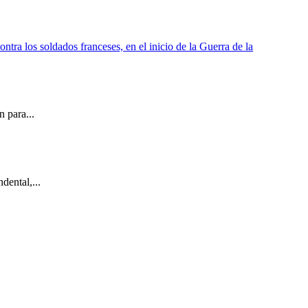
 para...
dental,...