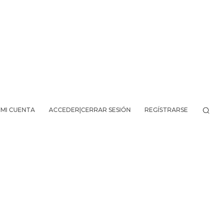
MI CUENTA
ACCEDER|CERRAR SESIÓN
REGÍSTRARSE
VO DE LA AVENTURA