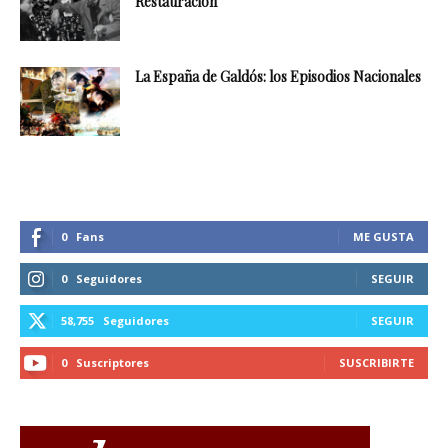
Restauración
La España de Galdós: los Episodios Nacionales
0
Fans
ME GUSTA
0
Seguidores
SEGUIR
58,755
Seguidores
SEGUIR
0
Suscriptores
SUSCRIBIRTE