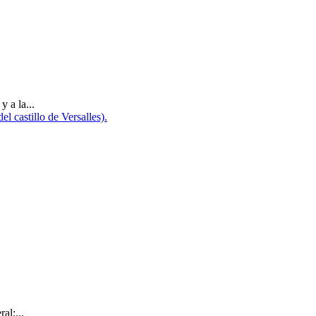
y a la...
al:...