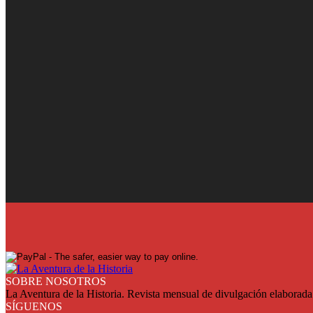
¡Ya en su quiosco!
Suscríbase y reciba cada mes en su domicilio con más de un 25% de
SUSCRIBASE
SOBRE NOSOTROS
La Aventura de la Historia. Revista mensual de divulgación elaborada 
SÍGUENOS