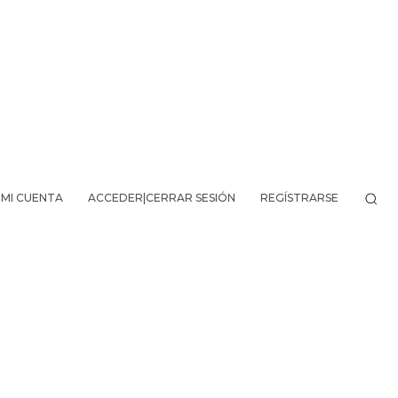
MI CUENTA
ACCEDER|CERRAR SESIÓN
REGÍSTRARSE
VO DE LA AVENTURA