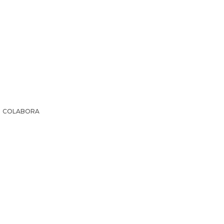
COLABORA
IR LA HISTORIA
SUSCRIPCIÓN PAPEL
EL ARCHI