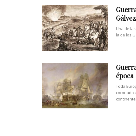
Guerra
Gálvez
Una de las
la de los G
Guerra
época
Toda Europ
coronado u
continente.