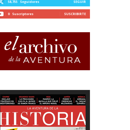
58,755
Seguidores
SEGUIR
0
Suscriptores
SUSCRIBIRTE