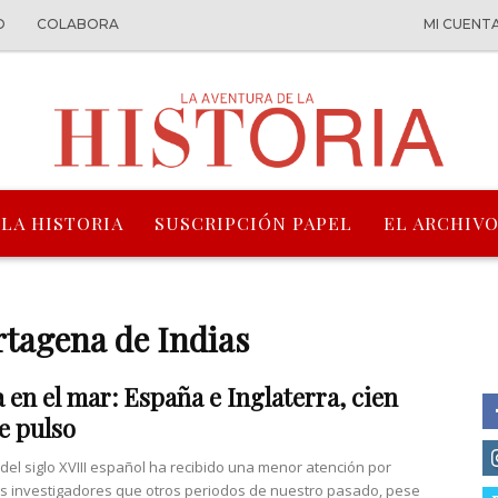
O
COLABORA
MI CUENT
 LA HISTORIA
SUSCRIPCIÓN PAPEL
EL ARCHIVO
rtagena de Indias
 en el mar: España e Inglaterra, cien
e pulso
 del siglo XVIII español ha recibido una menor atención por
os investigadores que otros periodos de nuestro pasado, pese