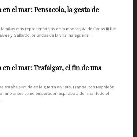
 en el mar: Pensacola, la gesta de
 familias más representativas de la monarquía de Carlos III fue
álvez y Gallardo, oriundos de la villa malagueña...
 en el mar: Trafalgar, el fin de una
a estaba sumida en la guerra en 1805. Francia, con Napoleón
n año antes como emperador, aspiraba a dominar todo el
..