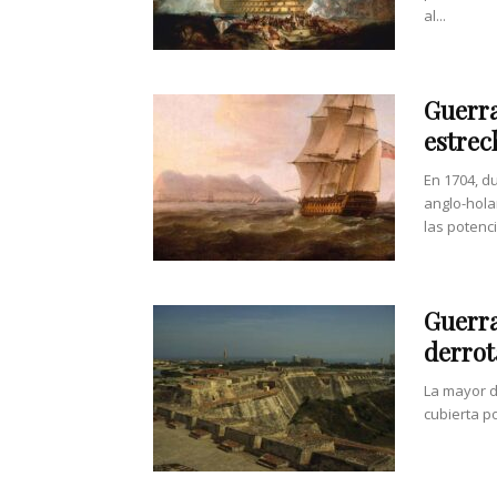
al...
Guerra
estrec
En 1704, d
anglo-hola
las potenci
Guerra
derrot
La mayor d
cubierta po