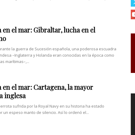
 en el mar: Gibraltar, lucha en el
ho
urante la guerra de Sucesión española, una poderosa escuadra
ndesa –Inglaterra y Holanda eran conocidas en la época como
as marítimas–,...
 en el mar: Cartagena, la mayor
a inglesa
errota sufrida por la Royal Navy en su historia ha estado
r un espeso manto de silencio. Así lo ordenó el...