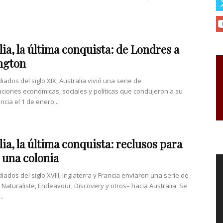
lia, la última conquista: de Londres a
ngton
ados del siglo XIX, Australia vivió una serie de
ciones económicas, sociales y políticas que condujeron a su
cia el 1 de enero...
lia, la última conquista: reclusos para
 una colonia
ados del siglo XVIII, Inglaterra y Francia enviaron una serie de
 Naturaliste, Endeavour, Discovery y otros– hacia Australia. Se
..