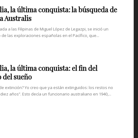
lia, la última conquista: la búsqueda de
a Australis
gada a las Filipinas de Miguel López de Legazpi, se inició un
 de las exploraciones españolas en el Pacífico, que...
ia, la última conquista: el fin del
 del sueño
 de extinción? Yo creo que ya están extinguidos: los restos no
diez años”. Esto decía un funcionario australiano en 1940,...