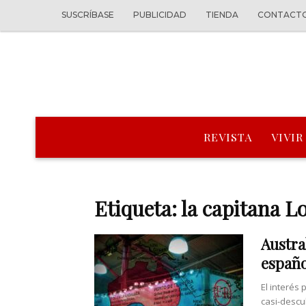
SUSCRÍBASE
PUBLICIDAD
TIENDA
CONTACT
REVISTA
VIVIR
Etiqueta: la capitana L
Austral
españo
El interés
casi-descu