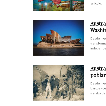
artículo...
Austra
Washi
Desde medi
transforma
independen
Austra
poblar
Desde medi
barcos –Le
trataba de.