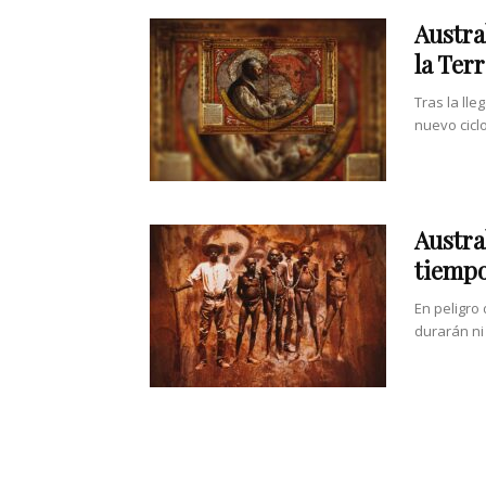
Austra
la Terr
Tras la lle
nuevo ciclo
Austral
tiempo
En peligro
durarán ni 