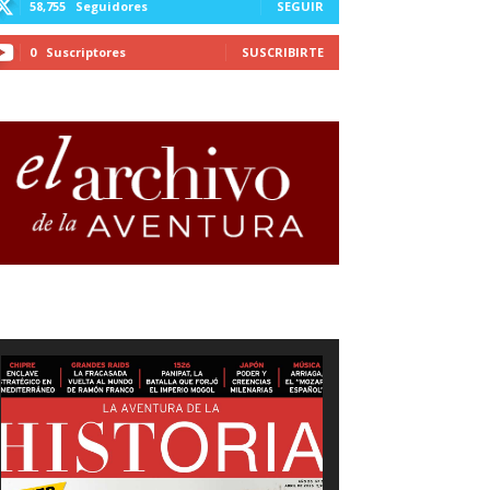
58,755
Seguidores
SEGUIR
0
Suscriptores
SUSCRIBIRTE