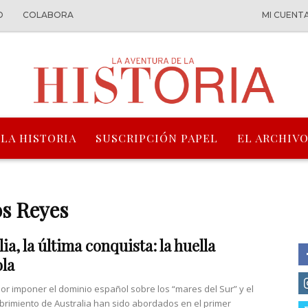
O
COLABORA
MI CUENT
 LA HISTORIA
SUSCRIPCIÓN PAPEL
EL ARCHIVO
os Reyes
ia, la última conquista: la huella
la
 por imponer el dominio español sobre los “mares del Sur” y el
brimiento de Australia han sido abordados en el primer