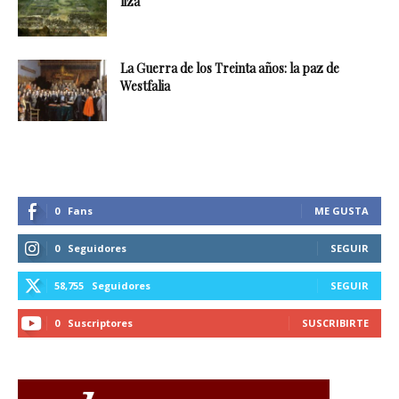
liza
La Guerra de los Treinta años: la paz de
Westfalia
0
Fans
ME GUSTA
0
Seguidores
SEGUIR
58,755
Seguidores
SEGUIR
0
Suscriptores
SUSCRIBIRTE