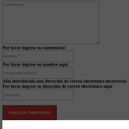
Comentario:
Por favor ingrese su comentario!
Nombre:*
Por favor ingrese su nombre aquí
Correo
electrónico:*
¡Has introducido una dirección de correo electrónico incorrecta!
Por favor ingrese su dirección de correo electrónico aquí
Sitio
web: