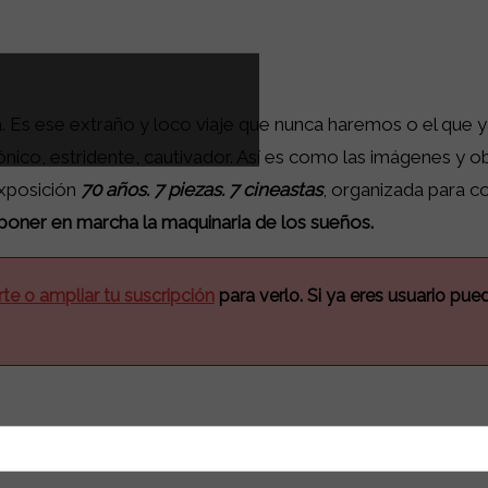
ida. Es ese extraño y loco viaje que nunca haremos o el que
ico, estridente, cautivador. Así es como las imágenes y o
exposición
70 años. 7 piezas. 7 cineastas
, organizada para 
 poner en marcha la maquinaria de los sueños.
rte o ampliar tu suscripción
para verlo. Si ya eres usuario pu