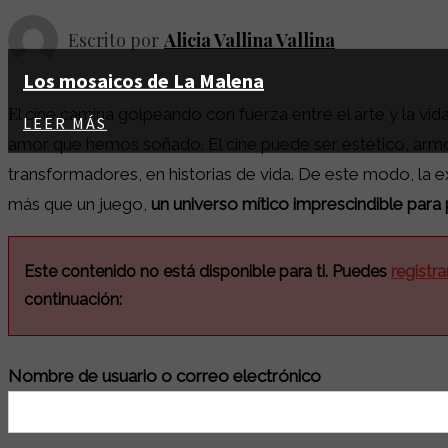
Escrito por
Alicia Vallina Vallina
Los mosaicos de La Malena
E
l cine camina golpeando con fuerza entre el arte y la v
LEER MÁS
amor que hemos soñado. El cine puede ser estético, armón
transformadores, en historias de vida. De este modo, la 
más que un juego,
un universo mítico imprescindible para
Este contenido no está disponible para ti. Puedes
registra
continuación:
Nombre de usuario o correo electrónico