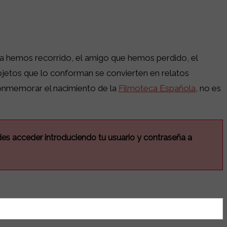
 ya hemos recorrido, el amigo que hemos perdido, el
bjetos que lo conforman se convierten en relatos
conmemorar el nacimiento de la
Filmoteca Española
, no es
edes acceder introduciendo tu usuario y contraseña a