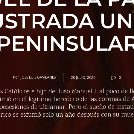
USTRADA UN
PENINSULA
Por
JOSE LUIS GAVILANES
20 JULIO, 2020
0
s Católicos e hijo del luso Manuel I, al poco de 
rtió en el legítimo heredero de las coronas de A
 posesiones de ultramar. Pero el sueño de insta
érico se esfumó solo un año después con su mue