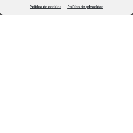
Política de cookies
Política de privacidad
Siglo XX
España
Pardines, la primera víctima de ETA
unque su apuesta por la violencia estaba
A
presente desde su fundación en
1958
, ETA
tardó en encontrar una receta teórica para