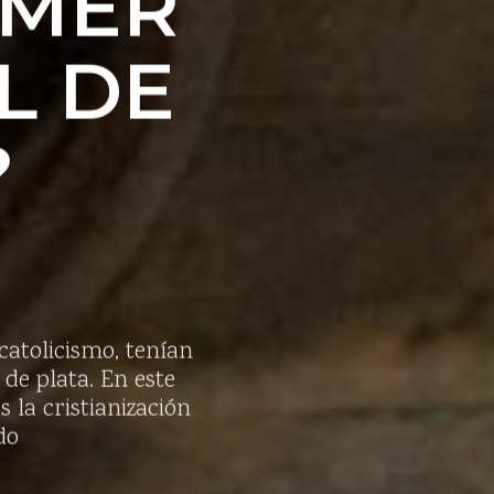
IMER
L DE
?
catolicismo, tenían
de plata. En este
 la cristianización
do