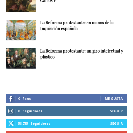
Carlos V
La Reforma protestante: en manos de la
Inquisición española
La Reforma protestante: un giro intelectual y
plástico
0
Fans
ME GUSTA
0
Seguidores
SEGUIR
58,755
Seguidores
SEGUIR