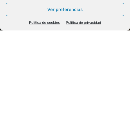
Ver preferencias
Política de cookies
Política de privacidad
Dossier
La Reforma protestante: de la polémica al diálogo
l 31 de octubre de 1517, Martín Lutero,