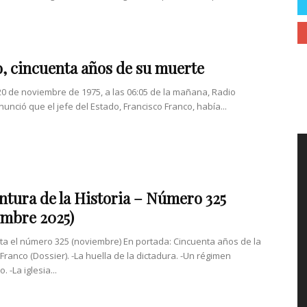
, cincuenta años de su muerte
 20 de noviembre de 1975, a las 06:05 de la mañana, Radio
unció que el jefe del Estado, Francisco Franco, había...
ntura de la Historia – Número 325
mbre 2025)
nta el número 325 (noviembre) En portada: Cincuenta años de la
Franco (Dossier). -La huella de la dictadura. -Un régimen
. -La iglesia...