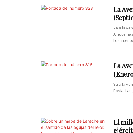
La Ave
(Septi
Ya a la ve
Alhucemas (
Los intento
La Ave
(Enero
Ya a la ve
Pavía. Las 
El mil
ejérci