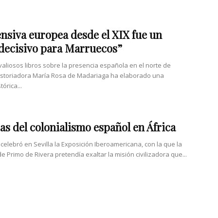
ensiva europea desde el XIX fue un
 decisivo para Marruecos”
valiosos libros sobre la presencia española en el norte de
 historiadora María Rosa de Madariaga ha elaborado una
tórica...
as del colonialismo español en África
 celebró en Sevilla la Exposición Iberoamericana, con la que la
e Primo de Rivera pretendía exaltar la misión civilizadora que...