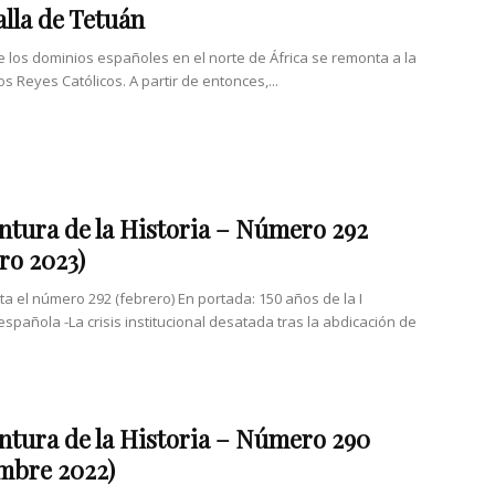
alla de Tetuán
de los dominios españoles en el norte de África se remonta a la
s Reyes Católicos. A partir de entonces,...
ntura de la Historia – Número 292
ro 2023)
ta el número 292 (febrero) En portada: 150 años de la I
spañola -La crisis institucional desatada tras la abdicación de
ntura de la Historia – Número 290
mbre 2022)