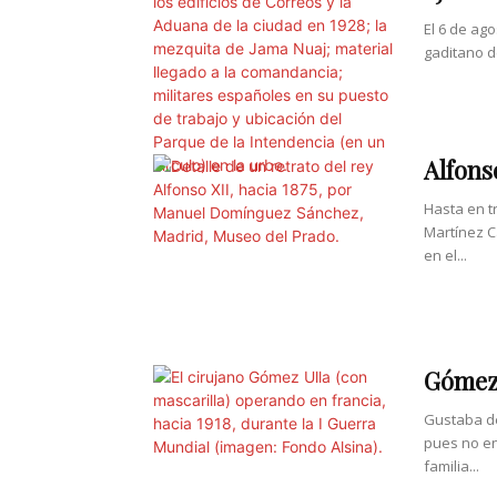
El 6 de ag
gaditano de
Alfons
Hasta en t
Martínez C
en el...
Gómez 
Gustaba d
pues no en 
familia...