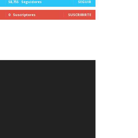
58,755
Seguidores
SEGUIR
0
Suscriptores
SUSCRIBIRTE