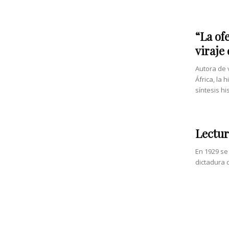
“La of
viraje
Autora de 
África, la
síntesis his
Lectur
En 1929 se
dictadura d