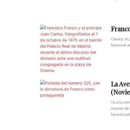
Franco
Claves: el
Nacional an
La Ave
(Novie
Ya a la ve
muerte de 
fascistizado