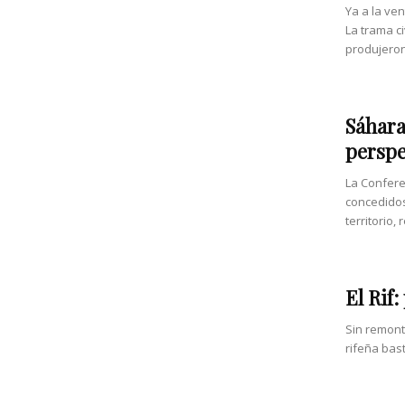
Ya a la ve
La trama ci
produjeron.
Sáhara
perspe
La Confere
concedidos
territorio,
El Rif:
Sin remont
rifeña bast