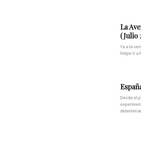
La Ave
(Julio 
Ya a la ve
Felipe V a F
España
Desde el pu
experimen
determinan