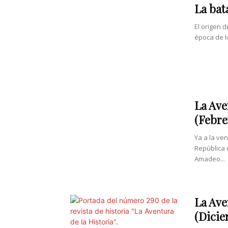
La bat
El origen 
época de lo
La Ave
(Febre
Ya a la ven
República e
Amadeo...
La Ave
(Dicie