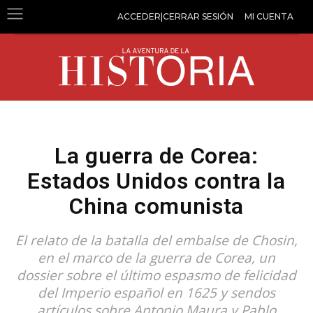
ACCEDER|CERRAR SESIÓN
MI CUENTA
La guerra de Corea:
Estados Unidos contra la
China comunista
El relato de la batalla del embalse de Chosin,
en el marco de la guerra de Corea, un
dossier sobre el último espasmo de felicidad
del Imperio español en 1625 y sendos
artículos sobre Antonio Maura y Pablo