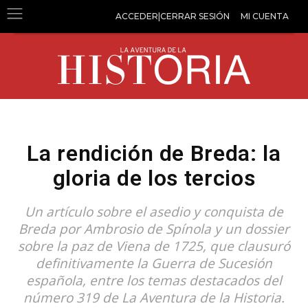
ACCEDER|CERRAR SESIÓN
MI CUENTA
La rendición de Breda: la
gloria de los tercios
Un artículo sobre el asedio y conquista de
Breda por Ambrosio de Spínola y un dossier
sobre la paz de Viena de 1725, que clausuró
definitivamente la Guerra de Sucesión
española, entre los temas destacados del
número 319 de La Aventura de la Historia.