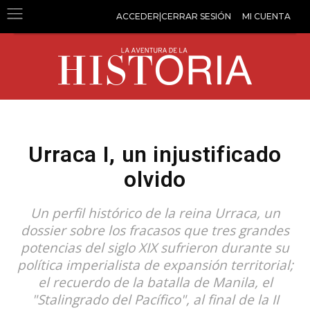
ACCEDER|CERRAR SESIÓN
MI CUENTA
Urraca I, un injustificado
olvido
Un perfil histórico de la reina Urraca, un
dossier sobre los fracasos que tres grandes
potencias del siglo XIX sufrieron durante su
política imperialista de expansión territorial;
el recuerdo de la batalla de Manila, el
"Stalingrado del Pacífico", al final de la II