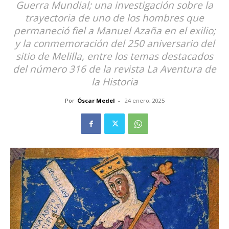
Guerra Mundial; una investigación sobre la
trayectoria de uno de los hombres que
permaneció fiel a Manuel Azaña en el exilio;
y la conmemoración del 250 aniversario del
sitio de Melilla, entre los temas destacados
del número 316 de la revista La Aventura de
la Historia
Por
Óscar Medel
-
24 enero, 2025