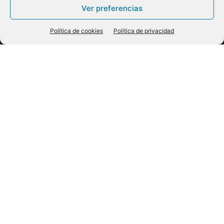
Ver preferencias
Política de cookies
Política de privacidad
Historia de las mujeres
Las mujeres en la Historia
C
uando comenzamos en los años setenta