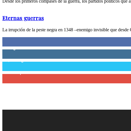
Desde los primeros compases de la guerra, los partidos políticos que ap
Eternas guerras
La irrupción de la peste negra en 1348 –enemigo invisible que desde 
0
Fans
0
Seguidores
58,755
Seguidores
0
Suscriptores