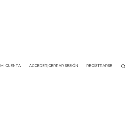
MI CUENTA
ACCEDER|CERRAR SESIÓN
REGÍSTRARSE
VO DE LA AVENTURA