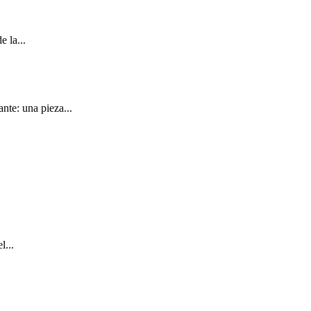
 la...
nte: una pieza...
l...