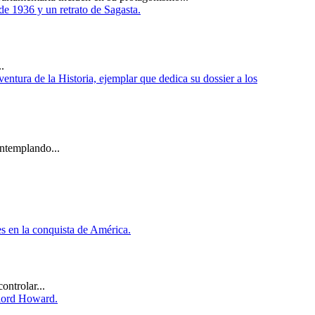
.
ontemplando...
ontrolar...