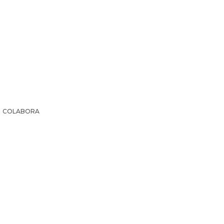
COLABORA
IR LA HISTORIA
SUSCRIPCIÓN PAPEL
EL ARCHI