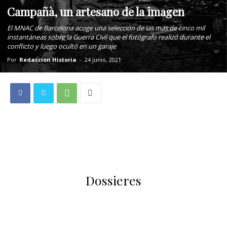
Campañà, un artesano de la imagen
El MNAC de Barcelona acoge una selección de las más de cinco mil
instantáneas sobre la Guerra Civil que el fotógrafo realizó durante el
conflicto y luego ocultó en un garaje
Por
Redaccion Historia
-
24 junio, 2021
Dossieres