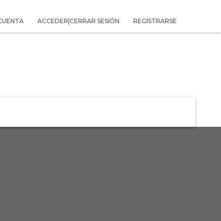
 CUENTA
ACCEDER|CERRAR SESIÓN
REGÍSTRARSE
O DE LA AVENTURA