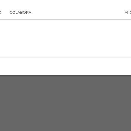
O
COLABORA
MI
 LA HISTORIA
SUSCRIPCIÓN PAPEL
EL ARCHIV