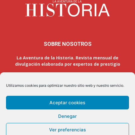
SOBRE NOSOTROS
La Aventura de la Historia. Revista mensual de
divulgación elaborada por expertos de prestigio
Utilizamos cookies para optimizar nuestro sitio web y nuestro servicio.
SÍGUENOS
Aceptar cookies
Denegar
Aviso legal
Política de privacidad
Contacto
Ver preferencias
Quienes somos
Colabora