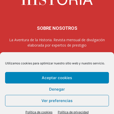
SOBRE NOSOTROS
La Aventura de la Historia. Revista mensual de divulgación
elaborada por expertos de prestigio
Utilizamos cookies para optimizar nuestro sitio web y nuestro servicio.
SÍGUENOS
Aceptar cookies
Denegar
Aviso legal
Política de privacidad
Contacto
Quienes somos
Ver preferencias
Colabora
Política de cookies
Política de privacidad
2026 © La Aventura de la Historia. All rights reserved.