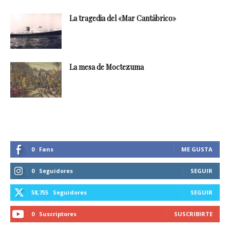
La tragedia del «Mar Cantábrico»
La mesa de Moctezuma
0
Fans
ME GUSTA
0
Seguidores
SEGUIR
58,755
Seguidores
SEGUIR
0
Suscriptores
SUSCRIBIRTE