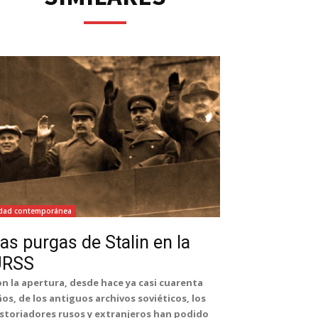
*
co:*
dad contemporánea
as purgas de Stalin en la
URSS
n la apertura, desde hace ya casi cuarenta
os, de los antiguos archivos soviéticos, los
storiadores rusos y extranjeros han podido