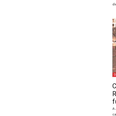
de
D
C
R
f
A 
ca