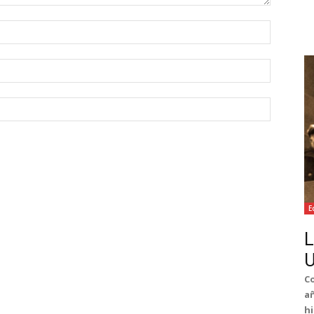
Nombre:
Correo
electróni
Sitio
web:
E
L
Co
añ
hi