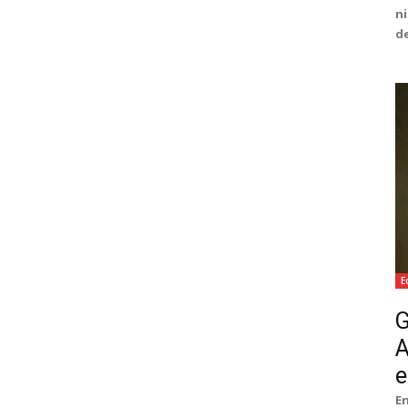
ni
de
E
G
A
e
En