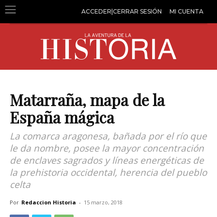
ACCEDER|CERRAR SESIÓN
MI CUENTA
Matarraña, mapa de la
España mágica
La comarca aragonesa, bañada por el río que
le da nombre, posee la mayor concentración
de enclaves sagrados y líneas energéticas de
la prehistoria occidental, herencia del pueblo
celta
Por
Redaccion Historia
-
15 marzo, 2018