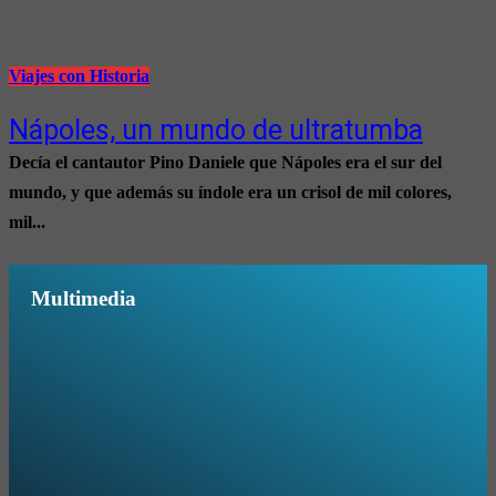
Viajes con Historia
Nápoles, un mundo de ultratumba
Decía el cantautor Pino Daniele que Nápoles era el sur del
mundo, y que además su índole era un crisol de mil colores,
mil...
Multimedia