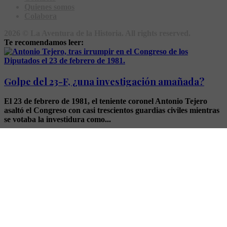
Quienes somos
Colabora
2026 © La Aventura de la Historia. All rights reserved.
Te recomendamos leer:
Golpe del 23-F, ¿una investigación amañada?
El 23 de febrero de 1981, el teniente coronel Antonio Tejero
asaltó el Congreso con casi trescientos guardias civiles mientras
se votaba la investidura como...