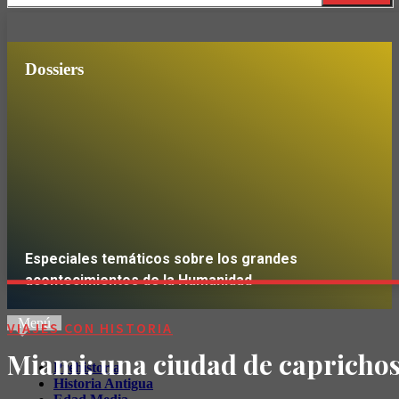
Dossiers
Especiales temáticos sobre los grandes
acontecimientos de la Humanidad
Menú
VIAJES CON HISTORIA
IR
Miami: una ciudad de capricho
Prehistoria
Historia Antigua