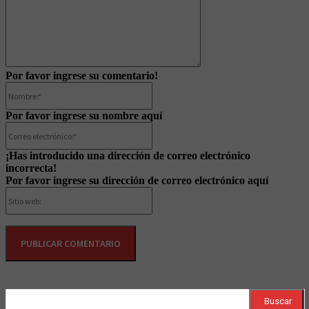
Por favor ingrese su comentario!
Nombre:*
Por favor ingrese su nombre aquí
Correo
electrónico:*
¡Has introducido una dirección de correo electrónico
incorrecta!
Por favor ingrese su dirección de correo electrónico aquí
Sitio
web:
Buscar