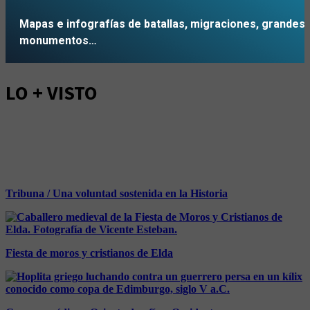
Mapas e infografías de batallas, migraciones, grandes
monumentos…
IR
LO + VISTO
Tribuna / Una voluntad sostenida en la Historia
Fiesta de moros y cristianos de Elda