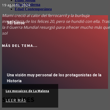
Edad Media
Edad Moderna
19 agosto, 2024
Edad Contemporánea
Miami creció al calor del ferrocarril y la burbuja
inmobiliaria de los felices 20, pero se hundió con ella. Tras
Mi héroe
la II Guerra Mundial resurgió para ofrecer mucho más que
sol
MÁS DEL TEMA...
Una visión muy personal de los protagonistas de la
Historia
Los mosaicos de La Malena
IR
SIMILARES
LEER MÁS