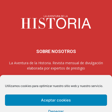
SOBRE NOSOTROS
La Aventura de la Historia. Revista mensual de divulgación
elaborada por expertos de prestigio
Utilizamos cookies para optimizar nuestro sitio web y nuestro servicio.
SÍGUENOS
Aceptar cookies
Denegar