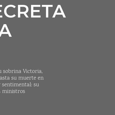
SECRETA
NA
u sobrina Victoria,
hasta su muerte en
 sentimental: su
s ministros