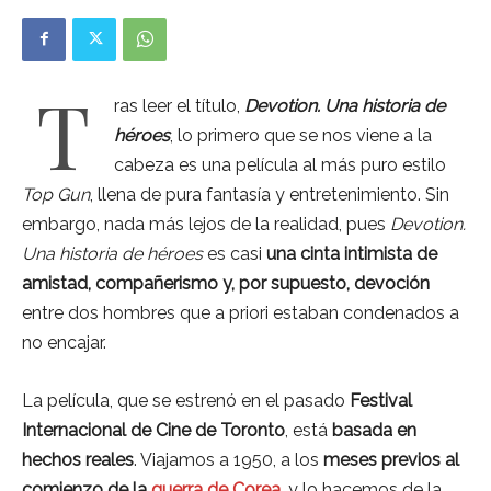
T
ras leer el título,
Devotion. Una historia de
héroes
, lo primero que se nos viene a la
cabeza es una película al más puro estilo
Top Gun
, llena de pura fantasía y entretenimiento. Sin
embargo, nada más lejos de la realidad, pues
Devotion.
Una historia de héroes
es casi
una cinta intimista de
amistad, compañerismo y, por supuesto, devoción
entre dos hombres que a priori estaban condenados a
no encajar.
La película, que se estrenó en el pasado
Festival
Internacional de Cine de Toronto
, está
basada en
hechos reales
. Viajamos a 1950, a los
meses previos al
comienzo de la
guerra de Corea
, y lo hacemos de la