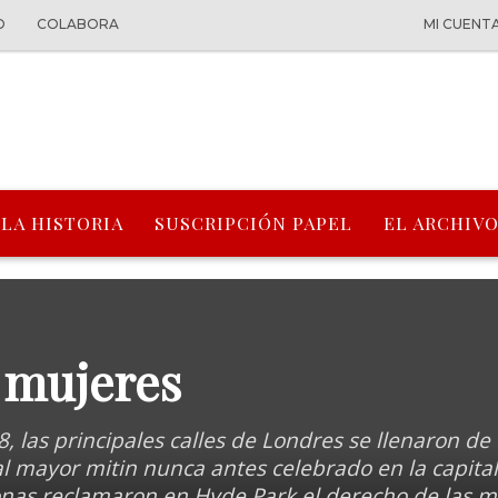
O
COLABORA
MI CUENT
 LA HISTORIA
SUSCRIPCIÓN PAPEL
EL ARCHIVO
s mujeres
, las principales calles de Londres se llenaron de
al mayor mitin nunca antes celebrado en la capital
onas reclamaron en Hyde Park el derecho de las m