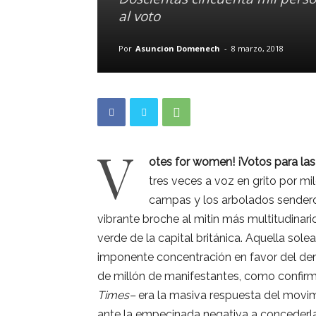
al voto
Por
Asuncion Domenech
-
8 marzo, 2018
V
otes for women! ¡Votos para las
tres veces a voz en grito por mi
campas y los arbolados sendero
vibrante broche al mitin más multitudinar
verde de la capital británica. Aquella sol
imponente concentración en favor del der
de millón de manifestantes, como confirmar
Times–
era la masiva respuesta del movimi
ante la empecinada negativa a concederla 