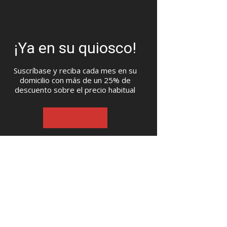
¡Ya en su quiosco!
Suscríbase y reciba cada mes en su
domicilio con más de un 25% de
descuento sobre el precio habitual
SUSCRIBASE