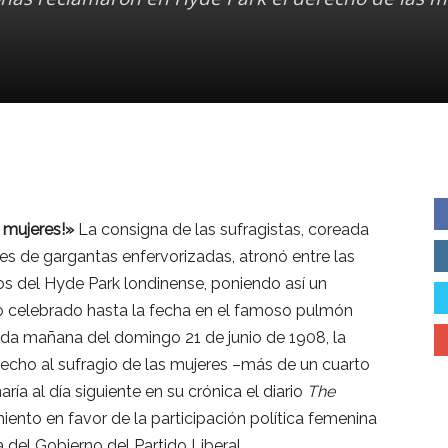
 mujeres!»
La consigna de las sufragistas, coreada
les de gargantas enfervorizadas, atronó entre las
s del Hyde Park londinense, poniendo así un
io celebrado hasta la fecha en el famoso pulmón
eada mañana del domingo 21 de junio de 1908, la
echo al sufragio de las mujeres –más de un cuarto
ía al día siguiente en su crónica el diario
The
ento en favor de la participación política femenina
del Gobierno del Partido Liberal.