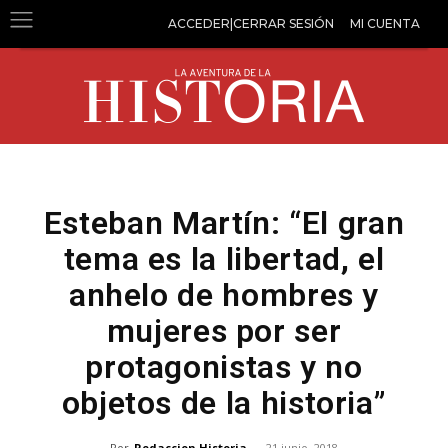
ACCEDER|CERRAR SESIÓN
MI CUENTA
Esteban Martín: “El gran
tema es la libertad, el
anhelo de hombres y
mujeres por ser
protagonistas y no
objetos de la historia”
Por
Redaccion Historia
-
21 junio, 2018