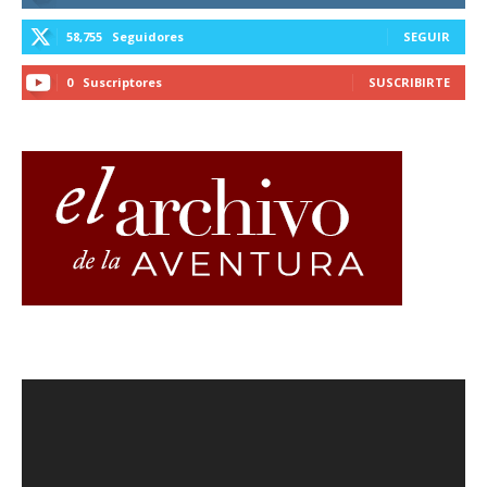
58,755
Seguidores
SEGUIR
0
Suscriptores
SUSCRIBIRTE