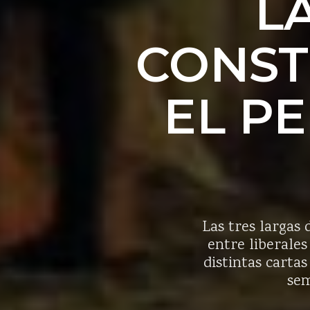
L
CONSTI
EL P
Las tres largas 
entre liberales
distintas cartas
sem