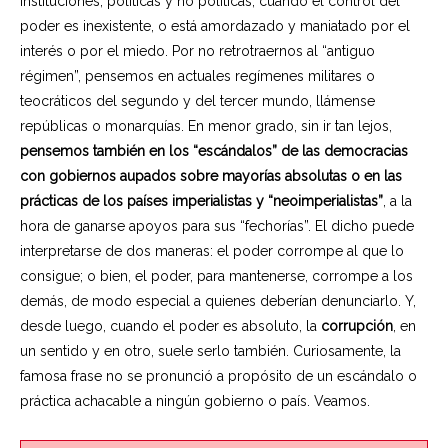
instituciones, políticas y no políticas, cuando el control del
poder es inexistente, o está amordazado y maniatado por el
interés o por el miedo. Por no retrotraernos al “antiguo
régimen”, pensemos en actuales regímenes militares o
teocráticos del segundo y del tercer mundo, llámense
repúblicas o monarquías. En menor grado, sin ir tan lejos,
pensemos también en los “escándalos” de las democracias
con gobiernos aupados sobre mayorías absolutas o en las
prácticas de los países imperialistas y “neoimperialistas”
, a la
hora de ganarse apoyos para sus “fechorías”. El dicho puede
interpretarse de dos maneras: el poder corrompe al que lo
consigue; o bien, el poder, para mantenerse, corrompe a los
demás, de modo especial a quienes deberían denunciarlo. Y,
desde luego, cuando el poder es absoluto, la
corrupción
, en
un sentido y en otro, suele serlo también. Curiosamente, la
famosa frase no se pronunció a propósito de un escándalo o
práctica achacable a ningún gobierno o país. Veamos.