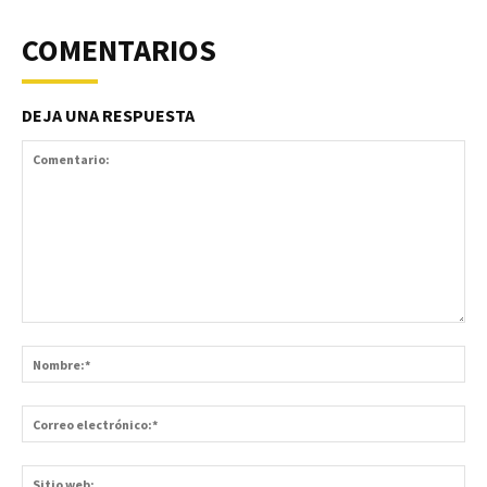
COMENTARIOS
DEJA UNA RESPUESTA
Comentario:
No
Co
ele
Sit